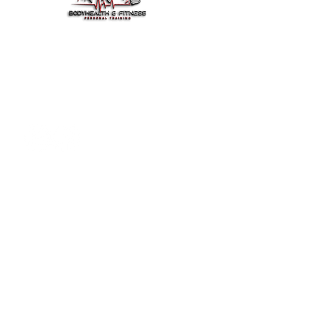
BodyHealth & Fit ist dein
vertrauenswürdiger Partner für Fitness,
Gesundheit und Motivation.
Trainiere smarter, iss besser und lebe
jeden Tag stärker.
Schnelle Links
Start
Über Mich
Training
Work Shops
Dienstleistungen
Training Buchen
Kontakt
Anamnese