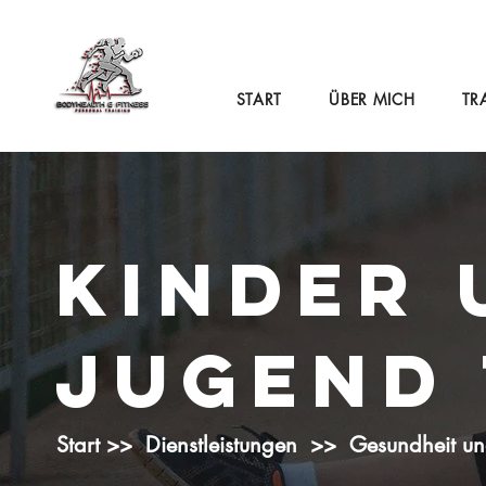
mo
06606589987
START
ÜBER MICH
TR
KINDER 
JUGEND 
Start >
>
Dienstleistungen
>> Gesundheit und