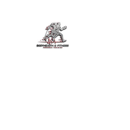
Sc
Start
Über
Trai
Work
BodyHealth & Fit ist dein
Dien
vertrauenswürdiger Partner für Fitness,
Gesundheit und Motivation.
Trai
Trainiere smarter, iss besser und lebe
Kont
jeden Tag stärker.
Ana
Down
Blog
Copyright © 2025 Bodyhealth & Fit