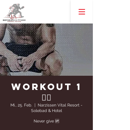
WORKOUT 1
🏋️‍♀️
Mi., 25. Feb.
  |  
Narzissen Vital Resort -
Solebad & Hotel
Never give 🆙