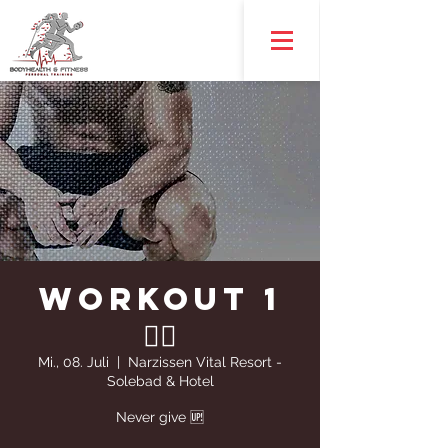
WORKOUT 1
🏋️‍♀️
Mi., 08. Juli
  |  
Narzissen Vital Resort -
Solebad & Hotel
Never give 🆙