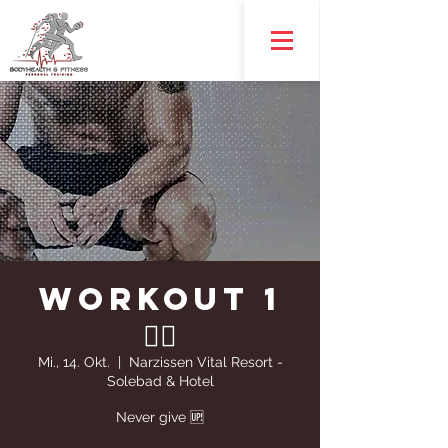
WORKOUT 1
🏋️‍♀️
Mi., 14. Okt.
  |  
Narzissen Vital Resort -
Solebad & Hotel
Never give 🆙