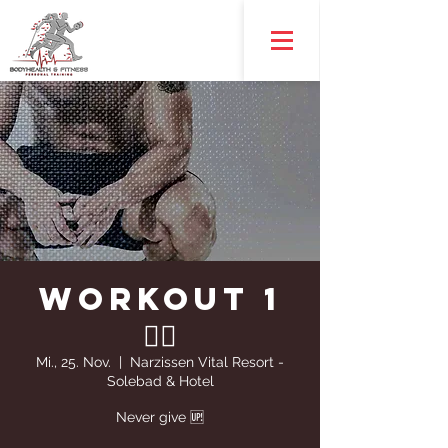
WORKOUT 1
🏋️‍♀️
Mi., 25. Nov.
  |  
Narzissen Vital Resort -
Solebad & Hotel
Never give 🆙