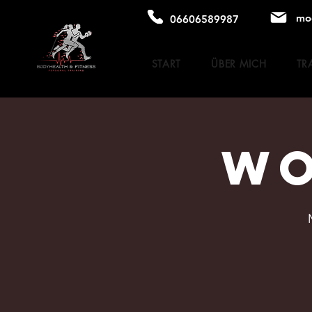
mo
06606589987
START
ÜBER MICH
TR
WORK