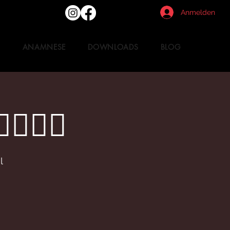
Anmelden
T
ANAMNESE
DOWNLOADS
BLOG
️‍♀️
l