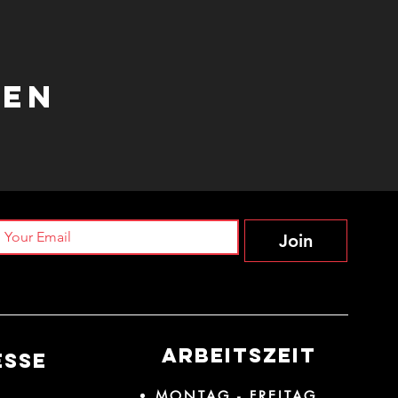
len
Join
ARBEITSZEIT
ESSE
MONTAG - FREITAG