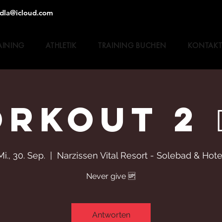
dla@icloud.com
AINING
ATHLETIK
TRAINING BUCHEN
KONTAK
OUT 2 🏋️‍♀️
Mi., 30. Sep.
  |  
Narzissen Vital Resort - Solebad & Hote
Never give 🆙
Antworten