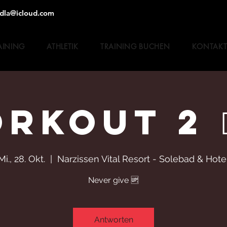
dla@icloud.com
AINING
ATHLETIK
TRAINING BUCHEN
KONTAK
OUT 2 🏋️‍♀️
Mi., 28. Okt.
  |  
Narzissen Vital Resort - Solebad & Hote
Never give 🆙
Antworten