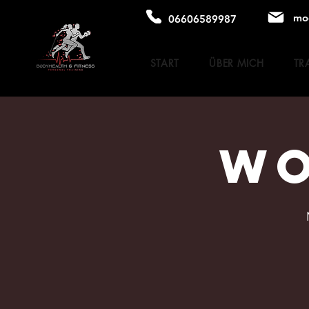
mo
06606589987
START
ÜBER MICH
TR
WORK