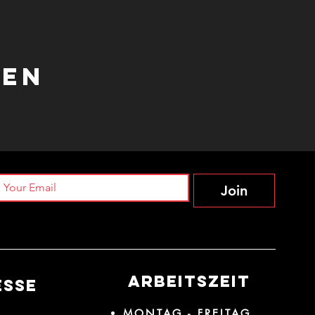
len
Join
ARBEITSZEIT
ESSE
MONTAG - FREITAG