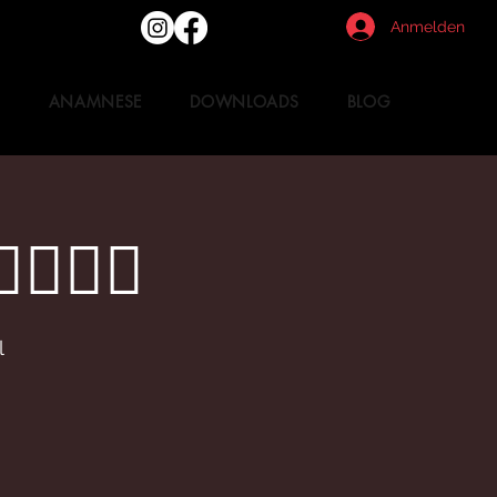
Anmelden
T
ANAMNESE
DOWNLOADS
BLOG
️‍♀️
l